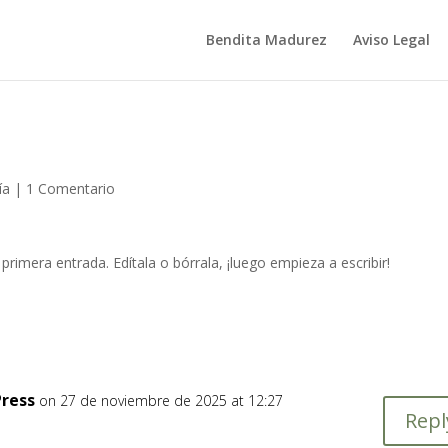
Bendita Madurez
Aviso Legal
ía
|
1 Comentario
rimera entrada. Edítala o bórrala, ¡luego empieza a escribir!
ress
on 27 de noviembre de 2025 at 12:27
Repl